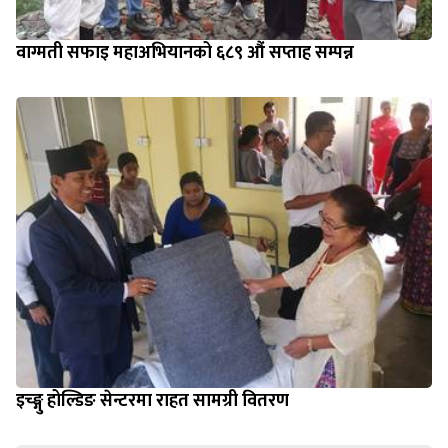
वाग्मती सफाइ महाअभियानको ६८९ औं सप्ताह सम्पन्न
इच्ङ्गु होल्डिङ सेन्टरमा राहत सामग्री वितरण