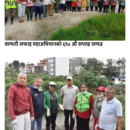
वाग्मती सफाइ महाअभियानको ६९० औं सप्ताह सम्पन्न