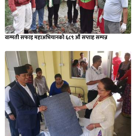
वाग्मती सफाइ महाअभियानको ६८९ औं सप्ताह सम्पन्न