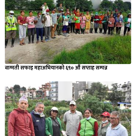
वाग्मती सफाइ महाअभियानको ६९० औं सप्ताह सम्पन्न