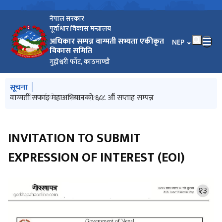
नेपाल सरकार
पूर्वाधार विकास मन्त्रालय
अधिकार सम्पन्न वाग्मती सभ्यता एकीकृत
भाषा चयन गर्नुहोस
NEP
विकास समिति
गुह्येश्वरी फाँट, काठमाण्डौ
मुख्य नेभिगेसनमा जानुहोस्
सूचना
वाग्मती सफाइ महाअभियानको ६९० औं सप्ताह सम्पन्न
वाग्मती सफाइ महाअभियानको ६८९ औं सप्ताह सम्पन्न
वागमती कार्य योजना २०८२-२१०२
वाग्मती सफाइ महाअभियानको ६८८ औं सप्ताह सम्पन्न
पानी परिक्षण प्रतिवेदन जेठ २०८३
INVITATION TO SUBMIT
EXPRESSION OF INTEREST (EOI)